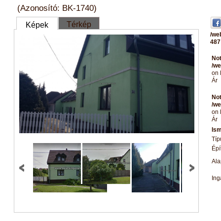
(Azonosító: BK-1740)
Térkép
Képek
/we
487
Not
/we
on 
Ár
Not
/we
on 
Ár
Ism
Típ
Épí
Ala
Ing