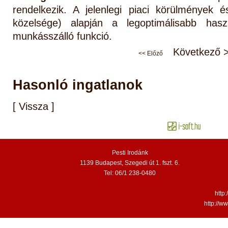
rendelkezik. A jelenlegi piaci körülmények é
közelsége) alapján a legoptimálisabb has
munkásszálló funkció.
Következő 
<< Előző
Hasonló ingatlanok
[ Vissza ]
Pesti Irodánk
1139 Budapest, Szegedi út 1. fszt. 6.
Tel: 06/1 238-0480
http
http://w