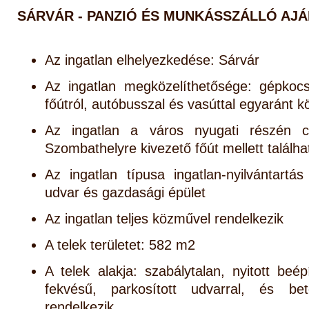
SÁRVÁR - PANZIÓ ÉS MUNKÁSSZÁLLÓ AJÁ
Az ingatlan elhelyezkedése: Sárvár
Az ingatlan megközelíthetősége: gépkocsi
főútról, autóbusszal és vasúttal egyaránt 
Az ingatlan a város nyugati részén c
Szombathelyre kivezető főút mellett találha
Az ingatlan típusa ingatlan-nyilvántartá
udvar és gazdasági épület
Az ingatlan teljes közművel rendelkezik
A telek területet: 582 m2
A telek alakja: szabálytalan, nyitott beép
fekvésű, parkosított udvarral, és bet
rendelkezik