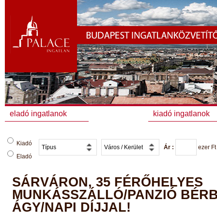
eladó ingatlanok
kiadó ingatlanok
Kiadó
Ár :
ezer
Ft
Eladó
SÁRVÁRON, 35 FÉRŐHELYES
MUNKÁSSZÁLLÓ/PANZIÓ BÉRBE
ÁGY/NAPI DÍJJAL!