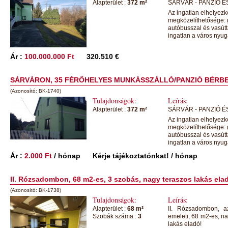
Alapterület :
372 m²
SÁRVÁR - PANZIÓ 
Az ingatlan elhelyezk
megközelíthetősége: gé
autóbusszal és vasút
ingatlan a város nyuga
Ár :
100.000.000 Ft
320.510 €
SÁRVÁRON, 35 FÉRŐHELYES MUNKÁSSZÁLLÓ/PANZIÓ BÉRBEAD
(Azonosító: BK-1740)
Tulajdonságok:
Leírás:
Alapterület :
372 m²
SÁRVÁR - PANZIÓ 
Az ingatlan elhelyezk
megközelíthetősége: gé
autóbusszal és vasút
ingatlan a város nyuga
Ár :
2.000 Ft
/ hónap
Kérje tájékoztatónkat!
/ hónap
II. Rózsadombon, 68 m2-es, 3 szobás, nagy teraszos lakás ela
(Azonosító: BK-1738)
Tulajdonságok:
Leírás:
Alapterület :
68 m²
II. Rózsadombon, az
Szobák száma :
3
emeleti, 68 m2-es, n
lakás eladó!