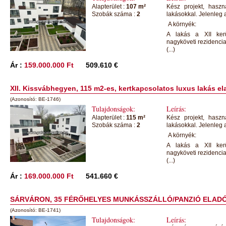
Alapterület :
107 m²
Kész projekt, haszná
Szobák száma :
2
lakásokkal. Jelenleg 
A környék:
A lakás a XII kerü
nagyköveti rezidencia
(...)
Ár :
159.000.000 Ft
509.610 €
XII. Kissvábhegyen, 115 m2-es, kertkapcsolatos luxus lakás el
(Azonosító: BE-1746)
Tulajdonságok:
Leírás:
Alapterület :
115 m²
Kész projekt, haszná
Szobák száma :
2
lakásokkal. Jelenleg 
A környék:
A lakás a XII kerü
nagyköveti rezidencia
(...)
Ár :
169.000.000 Ft
541.660 €
SÁRVÁRON, 35 FÉRŐHELYES MUNKÁSSZÁLLÓ/PANZIÓ ELADÓ
(Azonosító: BE-1741)
Tulajdonságok:
Leírás: