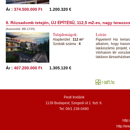
Ár :
374.500.000 Ft
1.200.320 €
II. Rózsadomb tetején, ÚJ ÉPÍTÉSŰ, 112,5 m2-es, nagy teraszos
(Azonosító: BE-1725)
Tulajdonságok:
Leírás:
Alapterület :
112 m²
Figyelem! Ha lemarad
Szobák száma :
4
alkalom, hogy hasonl
lakásszámú projekt, 
Vérhalom tér vonzásk
lakásos társasházban,
Ár :
407.200.000 Ft
1.305.120 €
Pesti Irodánk
1139 Budapest, Szegedi út 1. fszt. 6.
Tel: 06/1 238-0480
http
http://w