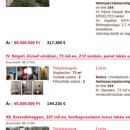
/webspace/palaceing
on line
164
XI. Károli Gáspár tér
ERKÉLYES lakás!
Az ingatlan KNY-i
Belmagassága 3,7 mét
beépítésre.
Jelenleg bérlik az ing
Ár :
99.000.000 Ft
317.300 €
IV. Szigeti József utcában, 73 m2-es, 2+2 szobás, panel lakás 
(Azonosító: BE-1755)
Tulajdonságok:
Leírás:
Alapterület :
73 m²
Szobák száma :
2
Notice
: Uninitialized 
Félszobák száma :
2
/webspace/palaceing
on line
164
IV. Újpesten, 73 m2-e
rendezett házban ela
Ár :
45.000.000 Ft
144.230 €
XII. Kissvábhegyen, 107 m2-es, kertkapcsolatos luxus lakás el
(Azonosító: BE-1748)
Tulajdonságok:
Leírás: