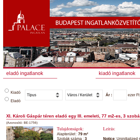
eladó ingatlanok
kiadó ingatlanok
Kiadó
Ár :
ezer
Ft
Eladó
XI. Károli Gáspár téren eladó egy III. emeleti, 77 m2-es, 3 szo
(Azonosító: BE-1756)
Tulajdonságok:
Leírás:
Alapterület :
79 m²
Szobák száma :
3
Notice
: Uninitialized 