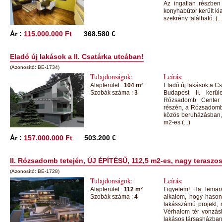
Az ingatlan részben 
konyhabútor került kia
szekrény található. (...
Ár :
115.000.000 Ft
368.580 €
Eladó új lakások a II. Csatárka utcában!
(Azonosító: BE-1734)
Tulajdonságok:
Leírás:
Alapterület :
104 m²
Eladó új lakások a Cs
Szobák száma :
3
Budapest II. kerül
Rózsadomb Center 
részén, a Rózsadombo
közös beruházásban, 
m2-es (...)
Ár :
157.000.000 Ft
503.200 €
II. Rózsadomb tetején, ÚJ ÉPÍTÉSŰ, 112,5 m2-es, nagy teraszos
(Azonosító: BE-1728)
Tulajdonságok:
Leírás:
Alapterület :
112 m²
Figyelem! Ha lemarad
Szobák száma :
4
alkalom, hogy hasonl
lakásszámú projekt, 
Vérhalom tér vonzásk
lakásos társasházban,