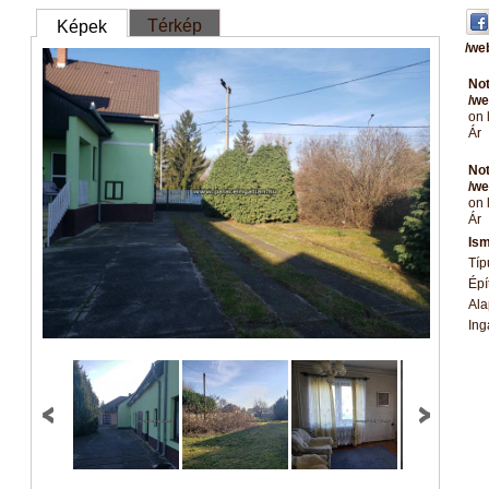
Térkép
Képek
/we
Not
/we
on 
Ár
Not
/we
on 
Ár
Ism
Típ
Épí
Ala
Ing