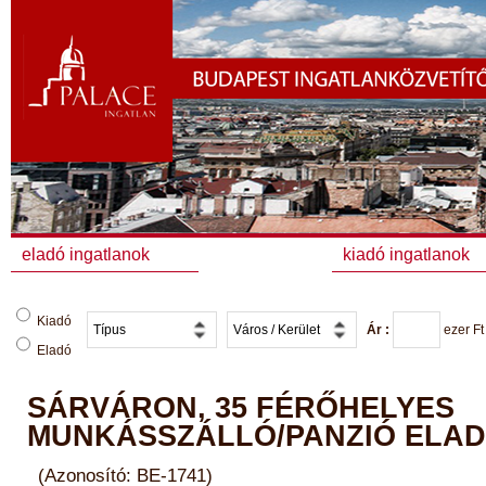
eladó ingatlanok
kiadó ingatlanok
Kiadó
Ár :
ezer
Ft
Eladó
SÁRVÁRON, 35 FÉRŐHELYES
MUNKÁSSZÁLLÓ/PANZIÓ ELAD
(Azonosító: BE-1741)