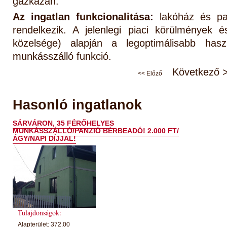
gázkazán.
Az ingatlan funkcionalitása:
lakóház és pa
rendelkezik. A jelenlegi piaci körülmények é
közelsége) alapján a legoptimálisabb has
munkásszálló funkció.
Következő 
<< Előző
Hasonló ingatlanok
SÁRVÁRON, 35 FÉRŐHELYES
MUNKÁSSZÁLLÓ/PANZIÓ BÉRBEADÓ! 2.000 FT/
ÁGY/NAPI DÍJJAL!
Tulajdonságok:
Alapterület: 372.00