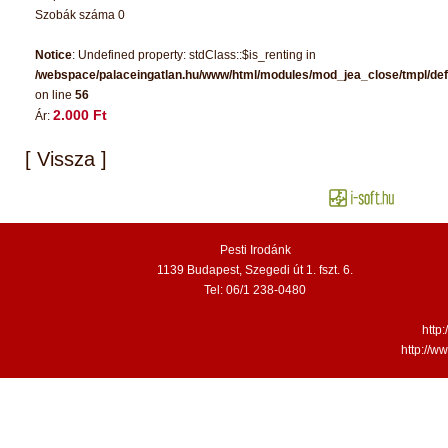
Szobák száma 0
Notice
: Undefined property: stdClass::$is_renting in
/webspace/palaceingatlan.hu/www/html/modules/mod_jea_close/tmpl/def
on line
56
2.000 Ft
Ár:
[ Vissza ]
Pesti Irodánk
1139 Budapest, Szegedi út 1. fszt. 6.
Tel: 06/1 238-0480
http
http://w