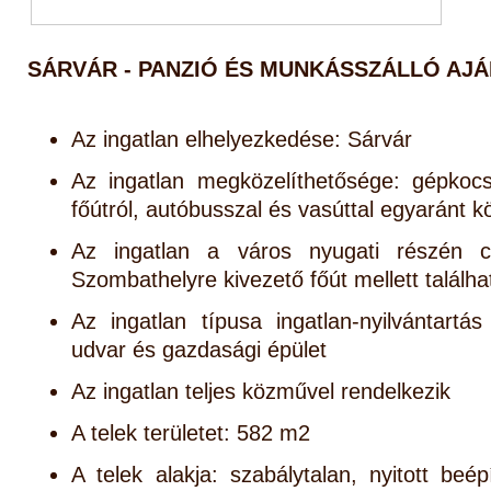
SÁRVÁR - PANZIÓ ÉS MUNKÁSSZÁLLÓ AJÁ
Az ingatlan elhelyezkedése: Sárvár
Az ingatlan megközelíthetősége: gépkocsi
főútról, autóbusszal és vasúttal egyaránt 
Az ingatlan a város nyugati részén c
Szombathelyre kivezető főút mellett találha
Az ingatlan típusa ingatlan-nyilvántartá
udvar és gazdasági épület
Az ingatlan teljes közművel rendelkezik
A telek területet: 582 m2
A telek alakja: szabálytalan, nyitott beép