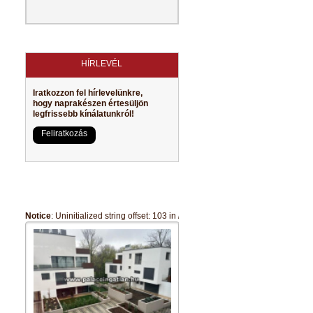
ea/properties/default.php
HÍRLEVÉL
Iratkozzon fel hírlevelünkre,
hogy naprakészen értesüljön
legfrissebb kínálatunkról!
Feliratkozás
ea/properties/default.php
Notice
: Uninitialized string offset: 103 in
/webspace/palaceingatlan.hu/www