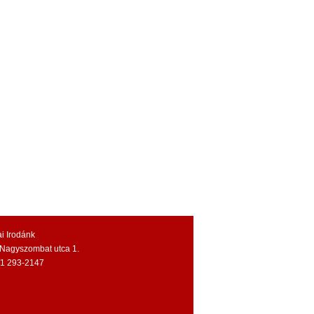
i Irodánk
Nagyszombat utca 1.
6/1 293-2147