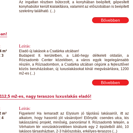
Az ingatlan részben bútorzott, a konyhában beépített, gépesített
konyhabútor került kialakításra, valamint az előszobában is beépített
szekrény található. (...)
Bővebben
ban!
:
Leírás:
4 m²
Eladó új lakások a Csatárka utcában!
:
3
Budapest II. kerületben, a Látó-hegy délkeleti oldalán, a
Rózsadomb Center közelében, a város egyik legelegánsabb
részén, a Rózsadombon, a Csatárka utcában cégünk a fejlesztővel
közös beruházásban, új luxuslakásokat kínál megvásárlásra, 1200
m2-es (...)
Bővebben
112,5 m2-es, nagy teraszos luxuslakás eladó!
:
Leírás:
2 m²
Figyelem! Ha lemaradt az Elysium jó tájolású lakásairól, itt az
:
4
alkalom, hogy hasonló jót vásároljon! Előnyök: csendes utca, kis
lakásszámú projekt, minőség, panoráma! II. Rózsadomb tetején, a
Vérhalom tér vonzáskörzetében kínálunk egy 2 épületből álló, 10
lakásos társasházban, 2-3 hálószobás, erkélyes-teraszos (...)