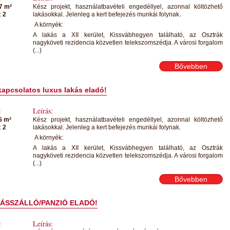
7 m²
Kész projekt, használatbavételi engedéllyel, azonnal költözhető
:
2
lakásokkal. Jelenleg a kert befejezés munkái folynak.
A környék:
A lakás a XII kerület, Kissvábhegyen található, az Osztrák
nagyköveti rezidencia közvetlen telekszomszédja. A városi forgalom
(...)
Bővebben
kapcsolatos luxus lakás eladó!
:
Leírás:
5 m²
Kész projekt, használatbavételi engedéllyel, azonnal költözhető
:
2
lakásokkal. Jelenleg a kert befejezés munkái folynak.
A környék:
A lakás a XII kerület, Kissvábhegyen található, az Osztrák
nagyköveti rezidencia közvetlen telekszomszédja. A városi forgalom
(...)
Bővebben
ÁSSZÁLLÓ/PANZIÓ ELADÓ!
:
Leírás: