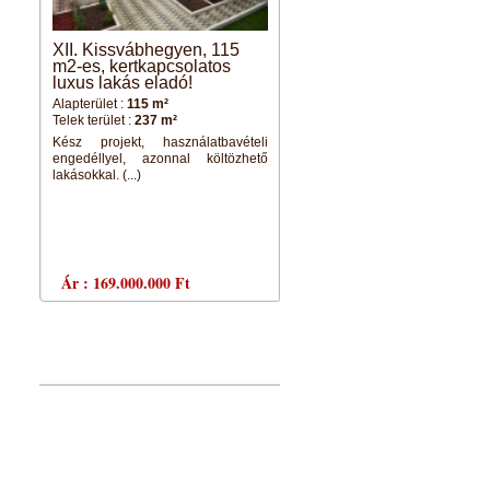
XII. Kissvábhegyen, 115
SÁRVÁRON, 35
m2-es, kertkapcsolatos
FÉRŐHELYES
luxus lakás eladó!
MUNKÁSSZÁLLÓ/PANZ
ELADÓ!
Alapterület :
115 m²
Telek terület :
237 m²
Alapterület :
372 m²
Telek terület :
-
Kész projekt, használatbavételi
engedéllyel, azonnal költözhető
SÁRVÁR - PANZIÓ 
lakásokkal. (...)
MUNKÁSSZÁLLÓ AJÁNLAT
Az ingatlan (...)
Ár :
169.000.000 Ft
Ár :
100.000.000 Ft