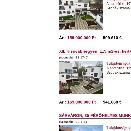
Alapterület :
10
Szobák száma 
Ár :
159.000.000 Ft
509.610 €
XII. Kissvábhegyen, 115 m2-es, kert
(Azonosító: BE-1746)
Tulajdonságok
Alapterület :
11
Szobák száma 
Ár :
169.000.000 Ft
541.660 €
SÁRVÁRON, 35 FÉRŐHELYES MUNK
(Azonosító: BE-1741)
Tulajdonságok