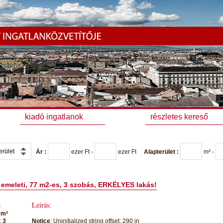
kiadó ingatlanok
részletes kereső
Ár :
ezer
Ft -
ezer
Ft
Alapterület :
m² -
I. emeleti, 77 m2-es, 3 szobás, ERKÉLYES lakás!
:
Leírás:
 m²
:
3
Notice
: Uninitialized string offset: 290 in