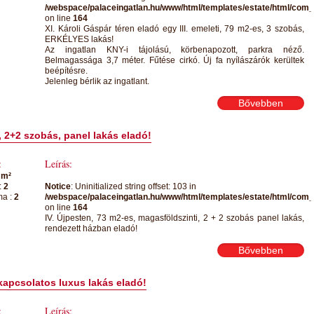
/webspace/palaceingatlan.hu/www/html/templates/estate/html/com_j
on line
164
XI. Károli Gáspár téren eladó egy III. emeleti, 79 m2-es, 3 szobás,
ERKÉLYES lakás!
Az ingatlan KNY-i tájolású, körbenapozott, parkra néző.
Belmagassága 3,7 méter. Fűtése cirkó. Új fa nyílászárók kerültek
beépítésre.
Jelenleg bérlik az ingatlant.
Bővebben
, 2+2 szobás, panel lakás eladó!
:
Leírás:
 m²
:
2
Notice
: Uninitialized string offset: 103 in
ma :
2
/webspace/palaceingatlan.hu/www/html/templates/estate/html/com_j
on line
164
IV. Újpesten, 73 m2-es, magasföldszinti, 2 + 2 szobás panel lakás,
rendezett házban eladó!
Bővebben
kapcsolatos luxus lakás eladó!
:
Leírás: