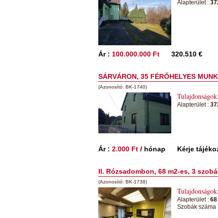
Alapterület :
37
Ár :
100.000.000 Ft
320.510 €
SÁRVÁRON, 35 FÉRŐHELYES MUNKÁ
(Azonosító: BK-1740)
Tulajdonságok
Alapterület :
37
Ár :
2.000 Ft
/ hónap
Kérje tájéko
II. Rózsadombon, 68 m2-es, 3 szobá
(Azonosító: BK-1738)
Tulajdonságok
Alapterület :
68
Szobák száma 