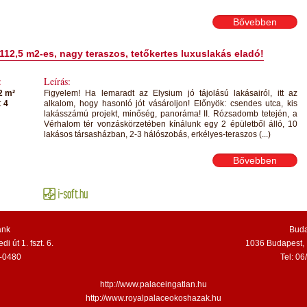
Bővebben
112,5 m2-es, nagy teraszos, tetőkertes luxuslakás eladó!
:
Leírás:
2 m²
Figyelem! Ha lemaradt az Elysium jó tájolású lakásairól, itt az
:
4
alkalom, hogy hasonló jót vásároljon! Előnyök: csendes utca, kis
lakásszámú projekt, minőség, panoráma! II. Rózsadomb tetején, a
Vérhalom tér vonzáskörzetében kínálunk egy 2 épületből álló, 10
lakásos társasházban, 2-3 hálószobás, erkélyes-teraszos (...)
Bővebben
ánk
Buda
 út 1. fszt. 6.
1036 Budapest, 
8-0480
Tel: 0
http://www.palaceingatlan.hu
http://www.royalpalaceokoshazak.hu