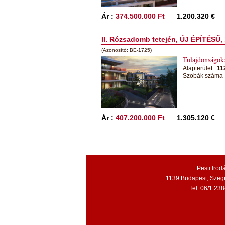
Ár :
374.500.000 Ft
1.200.320 €
II. Rózsadomb tetején, ÚJ ÉPÍTÉSŰ, 
(Azonosító: BE-1725)
Tulajdonságok
Alapterület :
11
Szobák száma 
Ár :
407.200.000 Ft
1.305.120 €
Pesti Irod
1139 Budapest, Szegedi
Tel: 06/1 23