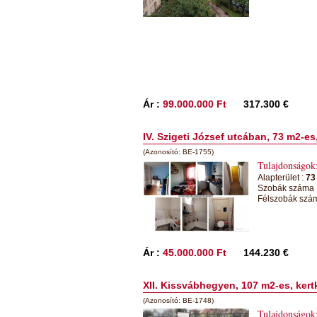
Ár :
99.000.000 Ft
317.300 €
IV. Szigeti József utcában, 73 m2-es
(Azonosító: BE-1755)
Tulajdonságok
Alapterület :
73
Szobák száma 
Félszobák szá
Ár :
45.000.000 Ft
144.230 €
XII. Kissvábhegyen, 107 m2-es, kert
(Azonosító: BE-1748)
Tulajdonságok