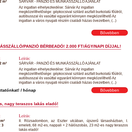
2 m²
SÁRVÁR - PANZIÓ ÉS MUNKÁSSZÁLLÓ AJÁNLAT
Az ingatlan elhelyezkedése: Sárvár Az ingatlan
megközelíthetősége: gépkocsival szilárd aszfalt burkolatú főútról,
autóbusszal és vasúttal egyaránt könnyen megközelíthető Az
ingatlan a város nyugati részén családi házas övezetben, (...)
Bővebben
SSZÁLLÓ/PANZIÓ BÉRBEADÓ! 2.000 FT/ÁGY/NAPI DÍJJAL!
:
Leírás:
2 m²
SÁRVÁR - PANZIÓ ÉS MUNKÁSSZÁLLÓ AJÁNLAT
Az ingatlan elhelyezkedése: Sárvár Az ingatlan
megközelíthetősége: gépkocsival szilárd aszfalt burkolatú főútról,
autóbusszal és vasúttal egyaránt könnyen megközelíthető Az
ingatlan a város nyugati részén családi házas övezetben, (...)
ztatónkat!
/ hónap
Bővebben
s, nagy teraszos lakás eladó!
:
Leírás:
 m²
II. Rózsadombon, az Eszter utcában, újszerű társasházban, I.
:
3
emeleti, 68 m2-es, nappali + 2 hálószobás, 23 m2-es nagy teraszos
lakás eladó!