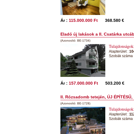
Ár :
115.000.000 Ft
368.580 €
Eladó új lakások a II. Csatárka utcá
(Azonosító: BE-1734)
Tulajdonságok
Alapterület :
10
Szobák száma 
Ár :
157.000.000 Ft
503.200 €
II. Rózsadomb tetején, ÚJ ÉPÍTÉSŰ, 
(Azonosító: BE-1728)
Tulajdonságok
Alapterület :
11
Szobák száma 