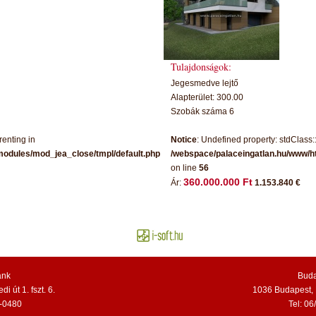
Tulajdonságok:
Jegesmedve lejtő
Alapterület: 300.00
Szobák száma 6
renting in
Notice
: Undefined property: stdClass:
modules/mod_jea_close/tmpl/default.php
/webspace/palaceingatlan.hu/www/h
on line
56
360.000.000 Ft
Ár:
1.153.840 €
ánk
Buda
 út 1. fszt. 6.
1036 Budapest, 
8-0480
Tel: 0