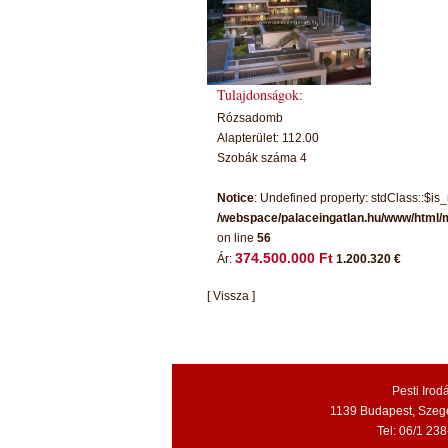
Tulajdonságok:
Rózsadomb
Alapterület: 112.00
Szobák száma 4
Notice
: Undefined property: stdClass::$is_
/webspace/palaceingatlan.hu/www/html/
on line
56
374.500.000 Ft
Ár:
1.200.320 €
[ Vissza ]
Pesti Irod
1139 Budapest, Szegedi
Tel: 06/1 23