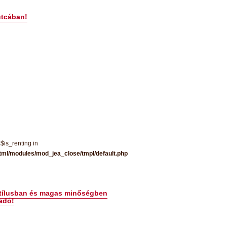
utcában!
:$is_renting in
tml/modules/mod_jea_close/tmpl/default.php
 stílusban és magas minőségben
adó!