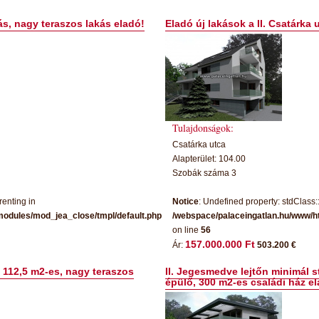
s, nagy teraszos lakás eladó!
Eladó új lakások a II. Csatárka 
Tulajdonságok:
Csatárka utca
Alapterület: 104.00
Szobák száma 3
renting in
Notice
: Undefined property: stdClass:
modules/mod_jea_close/tmpl/default.php
/webspace/palaceingatlan.hu/www/h
on line
56
157.000.000 Ft
Ár:
503.200 €
 112,5 m2-es, nagy teraszos
II. Jegesmedve lejtőn minimál
épülő, 300 m2-es családi ház el