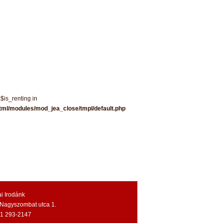
:$is_renting in
tml/modules/mod_jea_close/tmpl/default.php
i Irodánk
Nagyszombat utca 1.
6/1 293-2147