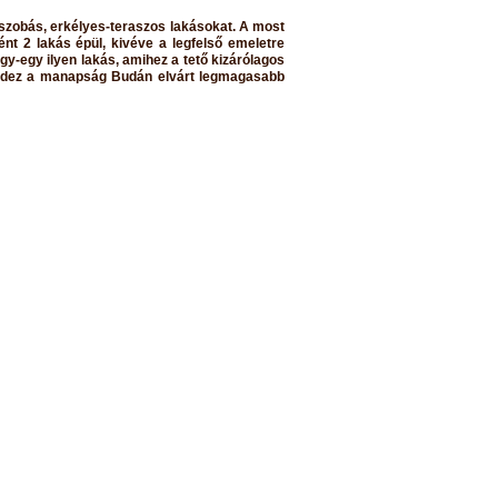
ószobás, erkélyes-teraszos lakásokat. A most
nt 2 lakás épül, kivéve a legfelső emeletre
gy-egy ilyen lakás, amihez a tető kizárólagos
Mindez a manapság Budán elvárt legmagasabb