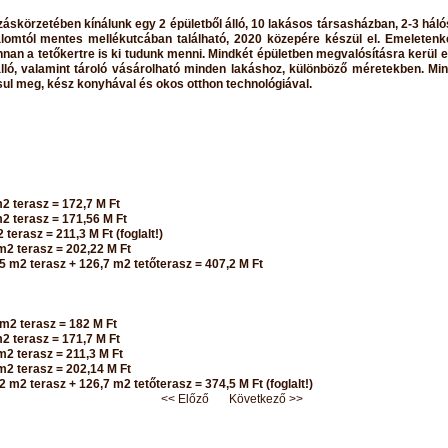
záskörzetében kínálunk egy 2 épületből álló, 10 lakásos társasházban, 2-3 hál
lomtól mentes mellékutcában található, 2020 közepére készül el. Emeletenké
onnan a tetőkertre is ki tudunk menni. Mindkét épületben megvalósításra kerül e
eálló, valamint tároló vásárolható minden lakáshoz, különböző méretekben. 
l meg, kész konyhával és okos otthon technológiával.
m2 terasz = 172,7 M Ft
m2 terasz = 171,56 M Ft
 terasz = 211,3 M Ft (foglalt!)
 m2 terasz = 202,22 M Ft
,5 m2 terasz + 126,7 m2 tetőterasz = 407,2 M Ft
 m2 terasz = 182 M Ft
m2 terasz = 171,7 M Ft
 m2 terasz = 211,3 M Ft
 m2 terasz = 202,14 M Ft
2 m2 terasz + 126,7 m2 tetőterasz = 374,5 M Ft (foglalt!)
<< Előző
Következő >>