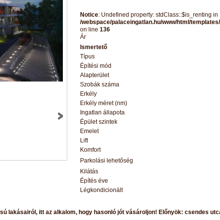
Notice
: Undefined property: stdClass::$is_renting in
/webspace/palaceingatlan.hu/www/html/templates/
on line
136
Ár
Ismertető
Típus
Építési mód
Alapterület
Szobák száma
Erkély
Erkély méret (nm)
Ingatlan állapota
Épület szintek
Emelet
Lift
Komfort
Parkolási lehetőség
Kilátás
Építés éve
Légkondicionált
sú lakásairól, itt az alkalom, hogy hasonló jót vásároljon! Előnyök: csendes ut