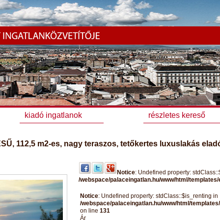
kiadó ingatlanok
részletes kereső
SŰ, 112,5 m2-es, nagy teraszos, tetőkertes luxuslakás elad
Notice
: Undefined property: stdClass:
/webspace/palaceingatlan.hu/www/html/templates/e
Notice
: Undefined property: stdClass::$is_renting in
/webspace/palaceingatlan.hu/www/html/templates/
on line
131
Ár