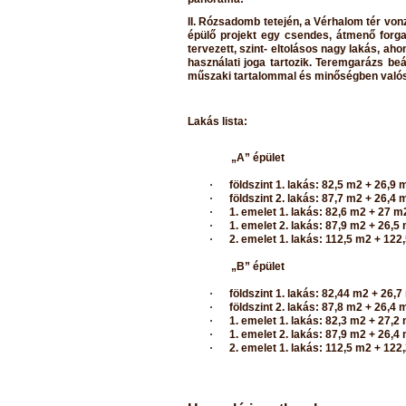
II. Rózsadomb tetején, a Vérhalom tér von
épülő projekt egy csendes, átmenő forga
tervezett, szint- eltolásos nagy lakás, ah
használati joga tartozik. Teremgarázs b
műszaki tartalommal és minőségben valósu
Lakás lista:
„A” épület
·
földszint 1. lakás: 82,5 m2 + 26,9 
·
földszint 2. lakás: 87,7 m2 + 26,4 
·
1. emelet 1. lakás: 82,6 m2 + 27 m2
·
1. emelet 2. lakás: 87,9 m2 + 26,5
·
2. emelet 1. lakás: 112,5 m2 + 122
„B” épület
·
földszint 1. lakás: 82,44 m2 + 26,7
·
földszint 2. lakás: 87,8 m2 + 26,4 
·
1. emelet 1. lakás: 82,3 m2 + 27,2
·
1. emelet 2. lakás: 87,9 m2 + 26,4
·
2. emelet 1. lakás: 112,5 m2 + 122,