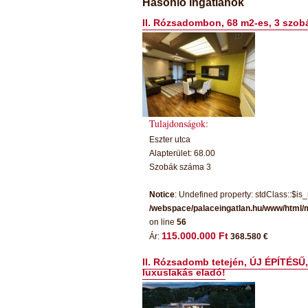
Hasonló ingatlanok
II. Rózsadombon, 68 m2-es, 3 szobá
Tulajdonságok:
Eszter utca
Alapterület: 68.00
Szobák száma 3
Notice
: Undefined property: stdClass::$is_
/webspace/palaceingatlan.hu/www/html/
on line
56
115.000.000 Ft
Ár:
368.580 €
II. Rózsadomb tetején, ÚJ ÉPÍTÉSŰ,
luxuslakás eladó!