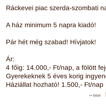
Ráckevei piac szerda-szombati n
A ház minimum 5 napra kiadó!
Pár hét még szabad! Hívjatok!
Ár:
4 főig: 14.000,- Ft/nap, a fölött fe
Gyerekeknek 5 éves korig ingyene
Háziállat hozható! 1.500,- Ft/nap
<< Előző